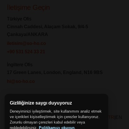
İletişime Geçin
Türkiye Ofis
Cinnah Caddesi, Alaçam Sokak, 9/4-5
Çankaya/ANKARA
iletisim@so-ho.co
+90 531 524 33 21
İngiltere Ofis
17 Green Lanes, London, England, N16 9BS
hi@so-ho.co
Bizi Takip Edin
Gizliliğinize saygı duyuyoruz
Deneyiminizi iyileştirmek, site kullanımını analiz etmek
ve içerikleri kişiselleştirmek için çerezler kullanıyoruz.
TR
|
EN
Zorunlu olmayan çerezleri kabul edebilir veya
reddedebilirsiniz.
Politikamızı okuyun
.