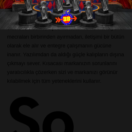
gelişmiş yazılımlarıyla markaların hayal gücüne
İletişim
farklı yaklaşımlar sunan bir çözüm ekibidir.Tüm
yetenekleriyle ayakları yere basan etkili sonuçlar
Blog
elde eden SoHo, dijital kanalları ve konvansiyonel
mecraları birbirinden ayırmadan, iletişimi bir bütün
olarak ele alır ve entegre çalışmanın gücüne
inanır. Yazılımdan da aldığı güçle kalıpların dışına
çıkmayı sever. Kısacası markanızın sorunlarını
yaratıcılıkla çözerken sizi ve markanızı görünür
kılabilmek için tüm yeteneklerini kullanır.