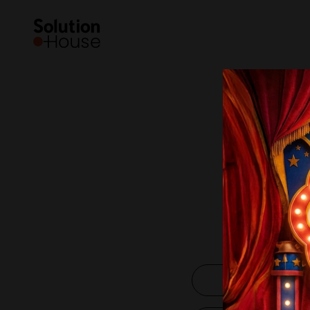
SoHo
Markalar
KVKK kaps
Çözümler
Ekip