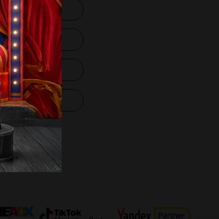
Green Lanes,
don, England, N16
S
so-ho.co
yal Medya
KK
sel Verilerin
unması Politikası