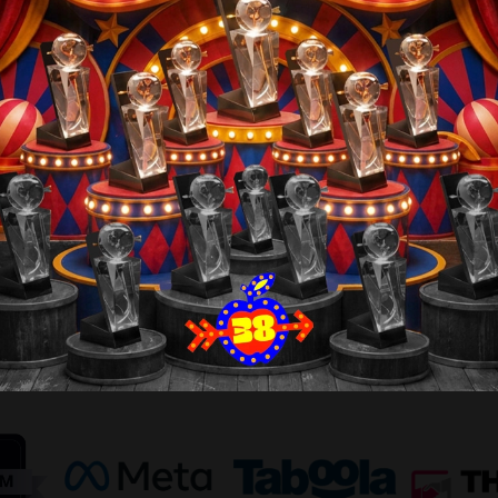
17 
Çerez Politikası
Lon
9B
Kişisel Verileri Saklama Ve İmha Politikası
hi@
Özel Nitelikli Kişisel Verilerin İşlenmesi Politikası
Sos
İlgili Kişi Başvuru Formu
KV
Kişi
Kor