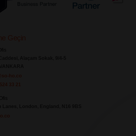
ime Geçin
fis
Caddesi, Alaçam Sokak, 9/4-5
a/ANKARA
m@so-ho.co
524 33 21
Ofis
n Lanes, London, England, N16 9BS
o.co