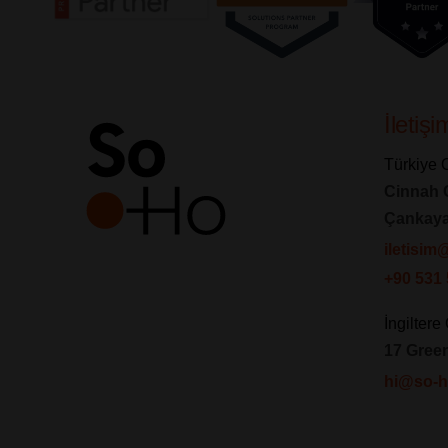
İletiş
Türkiye O
Cinnah 
Çankay
iletisi
+90 531 
İngiltere 
17 Gree
hi@so-h