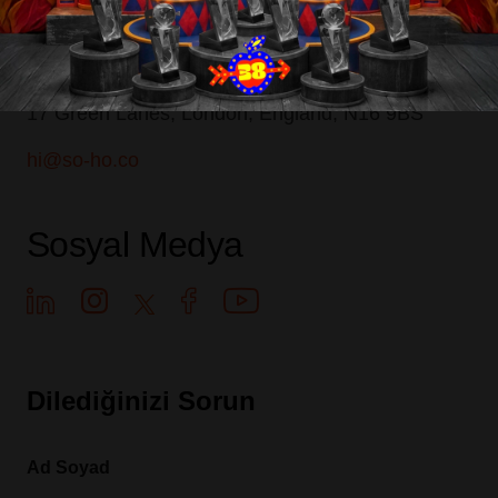
İletişim
İngiltere Ofis
Blog
17 Green Lanes, London, England, N16 9BS
hi@so-ho.co
Sosyal Medya
Dilediğinizi Sorun
Ad Soyad